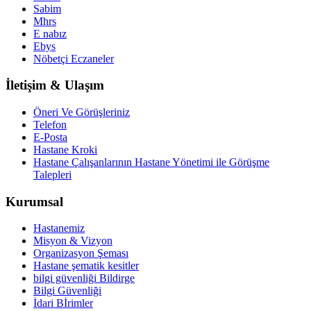
Sabim
Mhrs
E nabız
Ebys
Nöbetçi Eczaneler
İletişim & Ulaşım
Öneri Ve Görüşleriniz
Telefon
E-Posta
Hastane Kroki
Hastane Çalışanlarının Hastane Yönetimi ile Görüşme
Talepleri
Kurumsal
Hastanemiz
Misyon & Vizyon
Organizasyon Şeması
Hastane şematik kesitler
bilgi güvenliği Bildirge
Bilgi Güvenliği
İdari Bİrimler