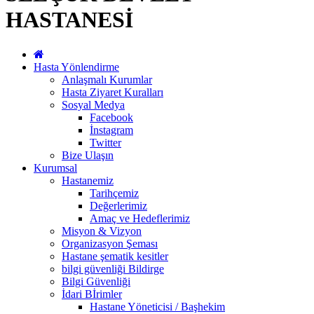
HASTANESİ
Hasta Yönlendirme
Anlaşmalı Kurumlar
Hasta Ziyaret Kuralları
Sosyal Medya
Facebook
İnstagram
Twitter
Bize Ulaşın
Kurumsal
Hastanemiz
Tarihçemiz
Değerlerimiz
Amaç ve Hedeflerimiz
Misyon & Vizyon
Organizasyon Şeması
Hastane şematik kesitler
bilgi güvenliği Bildirge
Bilgi Güvenliği
İdari Bİrimler
Hastane Yöneticisi / Başhekim