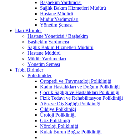
Başhekim Yardımcısı
Sağlık Bakım Hizmetleri Müdürü
Hastane Müdürü
Müdür Yardımcıları
Yönetim Şeması
İdari Bİrimler
Hastane Yöneticisi / Başhekim
Başhekim Yardımcısı
Sağlık Bakım Hizmetleri Müdürü
Hastane Müdürü
Müdür Yardımcıları
Yönetim Şeması
Tıbbi Birimler
Poliklinikler
Ortopedi ve Travmatoloji Polikliniği
Kadın Hastalıkları ve Doğum Polikliniği
Çocuk Sağlığı ve Hastalıkları Polikliniği
Fizik Tedavi ve Rehabilitasyon Polikliniği
Ağız ve Diş Sağlığı Polikliniği
Cildiye Polikliniği
Üroloji Polikliniği
Göz Polikliniği
Nöroloji Polikliniği
Kulak Burun Boğaz Polikliniği