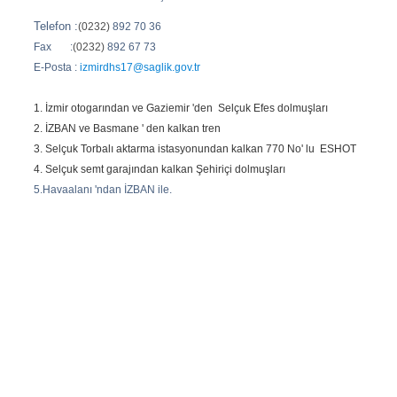
Telefon :
(0232)
892 70 36
Fax :
(0232)
892 67 73
E-Posta :
izmirdhs17@saglik.gov.tr
1. İzmir otogarından ve Gaziemir 'den Selçuk Efes dolmuşları
2. İZBAN ve Basmane ' den kalkan tren
3. Selçuk Torbalı aktarma istasyonundan kalkan 770 No' lu ESHOT
4. Selçuk semt garajından kalkan Şehiriçi dolmuşları
5.Havaalanı 'ndan İZBAN ile.