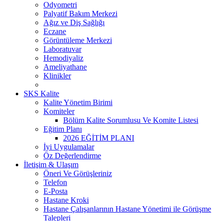
Odyometri
Palyatif Bakım Merkezi
Ağız ve Diş Sağlığı
Eczane
Görüntüleme Merkezi
Laboratuvar
Hemodiyaliz
Ameliyathane
Klinikler
SKS Kalite
Kalite Yönetim Birimi
Komiteler
Bölüm Kalite Sorumlusu Ve Komite Listesi
Eğitim Planı
2026 EĞİTİM PLANI
İyi Uygulamalar
Öz Değerlendirme
İletişim & Ulaşım
Öneri Ve Görüşleriniz
Telefon
E-Posta
Hastane Kroki
Hastane Çalışanlarının Hastane Yönetimi ile Görüşme
Talepleri