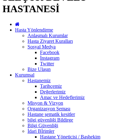
HASTANESİ
Hasta Yönlendirme
Anlaşmalı Kurumlar
Hasta Ziyaret Kuralları
Sosyal Medya
Facebook
İnstagram
Twitter
Bize Ulaşın
Kurumsal
Hastanemiz
Tarihçemiz
Değerlerimiz
Amaç ve Hedeflerimiz
Misyon & Vizyon
Organizasyon Şeması
Hastane şematik kesitler
bilgi güvenliği Bildirge
Bilgi Güvenliği
İdari Bİrimler
Hastane Yöneticisi / Başhekim