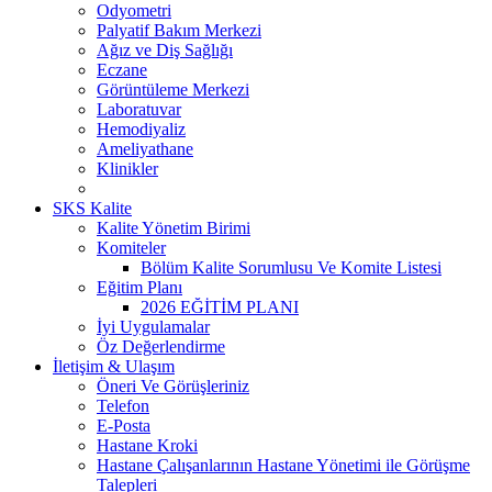
Odyometri
Palyatif Bakım Merkezi
Ağız ve Diş Sağlığı
Eczane
Görüntüleme Merkezi
Laboratuvar
Hemodiyaliz
Ameliyathane
Klinikler
SKS Kalite
Kalite Yönetim Birimi
Komiteler
Bölüm Kalite Sorumlusu Ve Komite Listesi
Eğitim Planı
2026 EĞİTİM PLANI
İyi Uygulamalar
Öz Değerlendirme
İletişim & Ulaşım
Öneri Ve Görüşleriniz
Telefon
E-Posta
Hastane Kroki
Hastane Çalışanlarının Hastane Yönetimi ile Görüşme
Talepleri