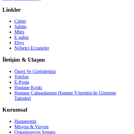
Linkler
Cimer
Sabim
Mhrs
E nabız
Ebys
Nöbetçi Eczaneler
İletişim & Ulaşım
Öneri Ve Görüşleriniz
Telefon
E-Posta
Hastane Kroki
Hastane Çalışanlarının Hastane Yönetimi ile Görüşme
Talepleri
Kurumsal
Hastanemiz
Misyon & Vizyon
Organizasyon Şeması