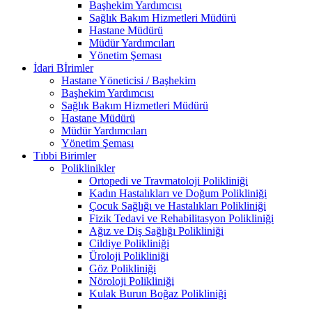
Başhekim Yardımcısı
Sağlık Bakım Hizmetleri Müdürü
Hastane Müdürü
Müdür Yardımcıları
Yönetim Şeması
İdari Bİrimler
Hastane Yöneticisi / Başhekim
Başhekim Yardımcısı
Sağlık Bakım Hizmetleri Müdürü
Hastane Müdürü
Müdür Yardımcıları
Yönetim Şeması
Tıbbi Birimler
Poliklinikler
Ortopedi ve Travmatoloji Polikliniği
Kadın Hastalıkları ve Doğum Polikliniği
Çocuk Sağlığı ve Hastalıkları Polikliniği
Fizik Tedavi ve Rehabilitasyon Polikliniği
Ağız ve Diş Sağlığı Polikliniği
Cildiye Polikliniği
Üroloji Polikliniği
Göz Polikliniği
Nöroloji Polikliniği
Kulak Burun Boğaz Polikliniği