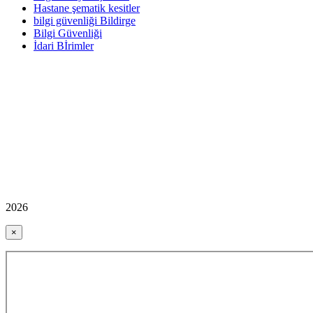
Hastane şematik kesitler
bilgi güvenliği Bildirge
Bilgi Güvenliği
İdari Bİrimler
2026
×