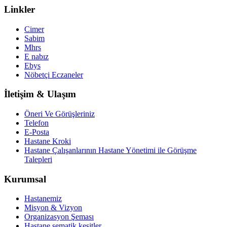
Linkler
Cimer
Sabim
Mhrs
E nabız
Ebys
Nöbetçi Eczaneler
İletişim & Ulaşım
Öneri Ve Görüşleriniz
Telefon
E-Posta
Hastane Kroki
Hastane Çalışanlarının Hastane Yönetimi ile Görüşme
Talepleri
Kurumsal
Hastanemiz
Misyon & Vizyon
Organizasyon Şeması
Hastane şematik kesitler