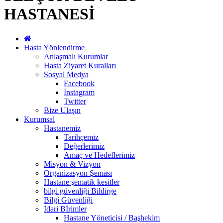
HASTANESİ
Hasta Yönlendirme
Anlaşmalı Kurumlar
Hasta Ziyaret Kuralları
Sosyal Medya
Facebook
İnstagram
Twitter
Bize Ulaşın
Kurumsal
Hastanemiz
Tarihçemiz
Değerlerimiz
Amaç ve Hedeflerimiz
Misyon & Vizyon
Organizasyon Şeması
Hastane şematik kesitler
bilgi güvenliği Bildirge
Bilgi Güvenliği
İdari Bİrimler
Hastane Yöneticisi / Başhekim