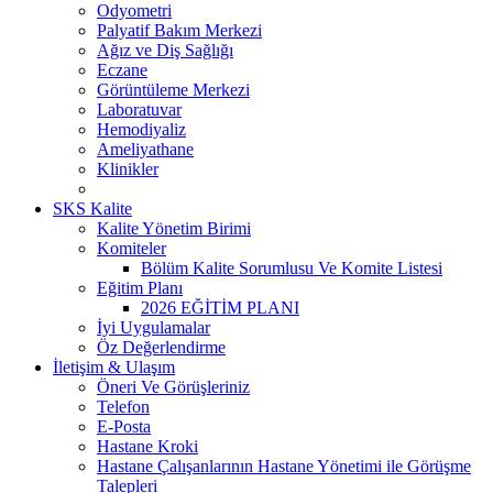
Odyometri
Palyatif Bakım Merkezi
Ağız ve Diş Sağlığı
Eczane
Görüntüleme Merkezi
Laboratuvar
Hemodiyaliz
Ameliyathane
Klinikler
SKS Kalite
Kalite Yönetim Birimi
Komiteler
Bölüm Kalite Sorumlusu Ve Komite Listesi
Eğitim Planı
2026 EĞİTİM PLANI
İyi Uygulamalar
Öz Değerlendirme
İletişim & Ulaşım
Öneri Ve Görüşleriniz
Telefon
E-Posta
Hastane Kroki
Hastane Çalışanlarının Hastane Yönetimi ile Görüşme
Talepleri