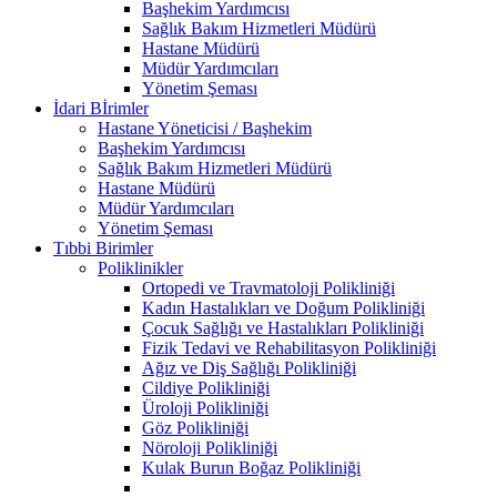
Başhekim Yardımcısı
Sağlık Bakım Hizmetleri Müdürü
Hastane Müdürü
Müdür Yardımcıları
Yönetim Şeması
İdari Bİrimler
Hastane Yöneticisi / Başhekim
Başhekim Yardımcısı
Sağlık Bakım Hizmetleri Müdürü
Hastane Müdürü
Müdür Yardımcıları
Yönetim Şeması
Tıbbi Birimler
Poliklinikler
Ortopedi ve Travmatoloji Polikliniği
Kadın Hastalıkları ve Doğum Polikliniği
Çocuk Sağlığı ve Hastalıkları Polikliniği
Fizik Tedavi ve Rehabilitasyon Polikliniği
Ağız ve Diş Sağlığı Polikliniği
Cildiye Polikliniği
Üroloji Polikliniği
Göz Polikliniği
Nöroloji Polikliniği
Kulak Burun Boğaz Polikliniği