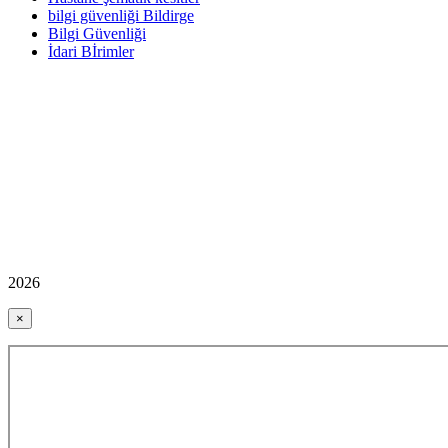
bilgi güvenliği Bildirge
Bilgi Güvenliği
İdari Bİrimler
2026
×